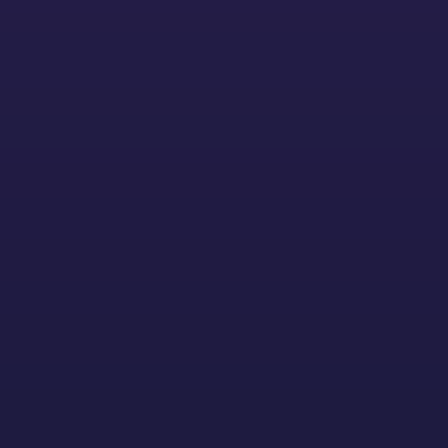
数字游戏开发
开发和设计电子游戏及其技术