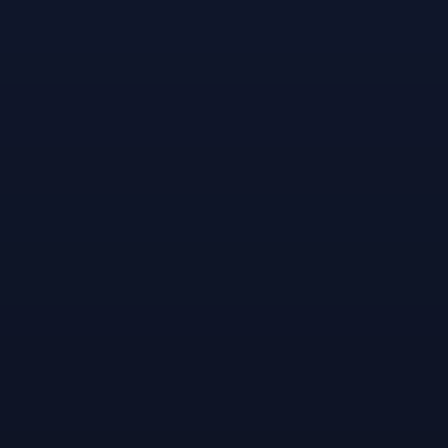
...
媒体中心
解决方案
公司背景
申请创建安信14账号