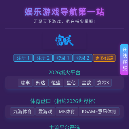
跳转到内容
官网 - 富联注册 | 娱乐运营平台 - 会员登录中心
首页
公司背景
媒体中心
解决方案
联系方式